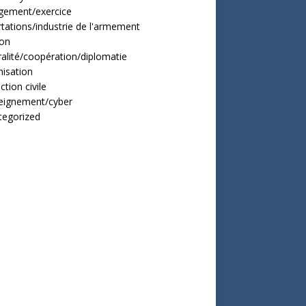
gement/exercice
tations/industrie de l'armement
ion
alité/coopération/diplomatie
isation
ction civile
eignement/cyber
tegorized