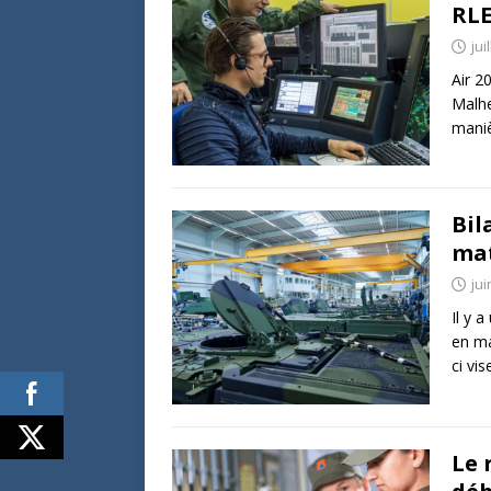
RL
jui
Air 2
Malhe
maniè
Bil
mat
jui
Il y 
en ma
ci vi
Le 