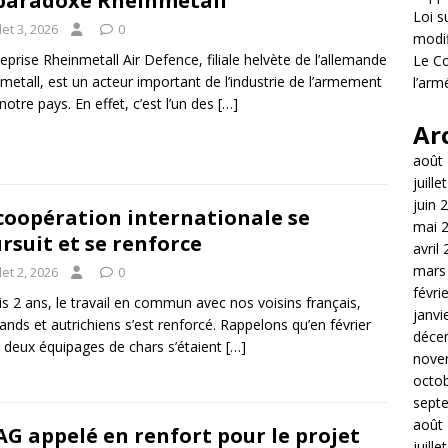
paradoxe Rheinmetall
Loi s
llet 3, 2026
0
modif
reprise Rheinmetall Air Defence, filiale helvète de l’allemande
Le Co
metall, est un acteur important de l’industrie de l’armement
l’arm
notre pays. En effet, c’est l’un des
[…]
Ar
août
juille
juin 
coopération internationale se
mai 
rsuit et se renforce
avril
mars
llet 2, 2026
0
févri
s 2 ans, le travail en commun avec nos voisins français,
janvi
ands et autrichiens s’est renforcé. Rappelons qu’en février
déce
 deux équipages de chars s’étaient
[…]
nove
octo
sept
août
G appelé en renfort pour le projet
juille