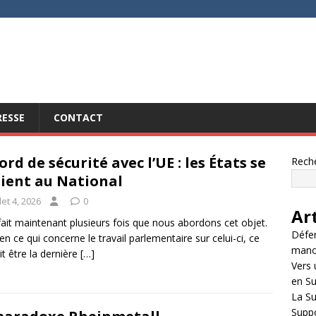
RESSE
CONTACT
ord de sécurité avec l’UE : les États se
Rech
lient au National
llet 4, 2026
0
Ar
fait maintenant plusieurs fois que nous abordons cet objet.
Défen
en ce qui concerne le travail parlementaire sur celui-ci, ce
manœu
it être la dernière
[…]
Vers 
en Su
La S
Suppo