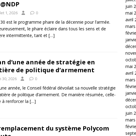
E@NDP
juin 
llet 1, 2026
0
mai 
avril
030 est le programme phare de la décennie pour l’armée.
mars
ureusement, le phare éclaire dans tous les sens et de
févri
re intermittente, tant et
[…]
janvi
déce
nove
octo
an d’une année de stratégie en
mai 
ière de politique d’armement
avril
n 30, 2026
0
mars
févri
a une année, le Conseil fédéral dévoilait sa nouvelle stratégie
janvi
tière de politique d’armement. De manière résumée, celle-
déce
se à renforcer la
[…]
octo
juin 
mars
févri
remplacement du système Polycom
sept