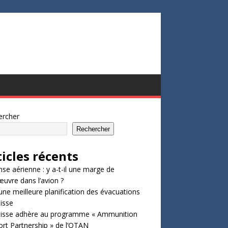
ercher
Rechercher
ticles récents
se aérienne : y a-t-il une marge de
vre dans l’avion ?
une meilleure planification des évacuations
isse
uisse adhère au programme « Ammunition
rt Partnership » de l’OTAN