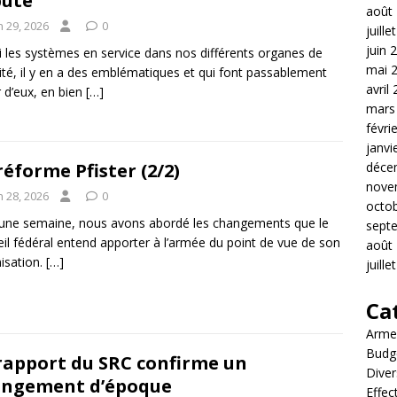
bute
août
n 29, 2026
0
juille
juin 
 les systèmes en service dans nos différents organes de
mai 
ité, il y en a des emblématiques et qui font passablement
avril
r d’eux, en bien
[…]
mars
févri
janvi
réforme Pfister (2/2)
déce
nove
n 28, 2026
0
octo
a une semaine, nous avons abordé les changements que le
sept
il fédéral entend apporter à l’armée du point de vue de son
août
isation.
[…]
juille
Ca
Arme
Budg
rapport du SRC confirme un
Diver
angement d’époque
Effec