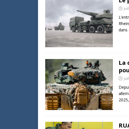
Le 
jui
L’ent
Rhein
dans 
La 
pou
jui
Depui
allem
2025,
RUA