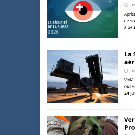
jui
Après
de so
à pe
La 
aér
jui
Voilà
obser
24 ju
Ver
Pro