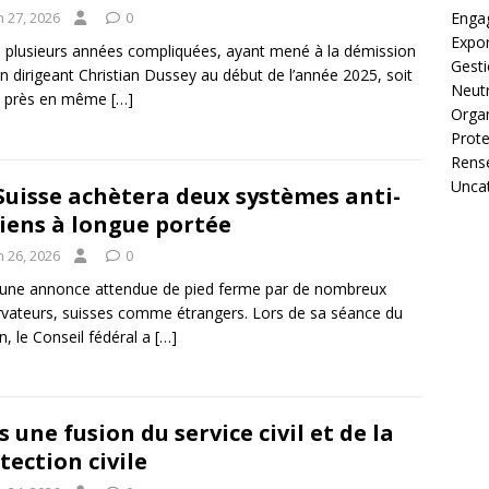
Enga
n 27, 2026
0
Expor
 plusieurs années compliquées, ayant mené à la démission
Gest
n dirigeant Christian Dussey au début de l’année 2025, soit
Neutr
u près en même
[…]
Organ
Prote
Rens
Unca
Suisse achètera deux systèmes anti-
iens à longue portée
n 26, 2026
0
 une annonce attendue de pied ferme par de nombreux
vateurs, suisses comme étrangers. Lors de sa séance du
in, le Conseil fédéral a
[…]
s une fusion du service civil et de la
tection civile