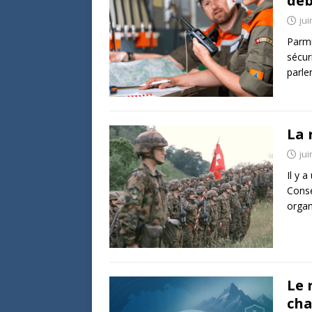
dé
jui
Parmi
sécur
parle
La 
jui
Il y 
Conse
organ
Le 
ch