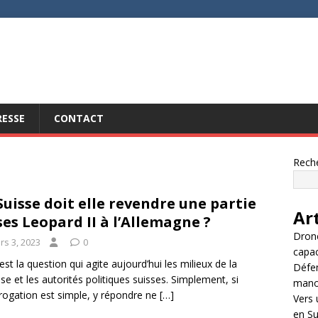
RESSE
CONTACT
Rech
Suisse doit elle revendre une partie
Ar
ses Leopard II à l’Allemagne ?
Drone
rs 3, 2023
0
capac
 est la question qui agite aujourd’hui les milieux de la
Défen
se et les autorités politiques suisses. Simplement, si
manœu
errogation est simple, y répondre ne
[…]
Vers 
en Su