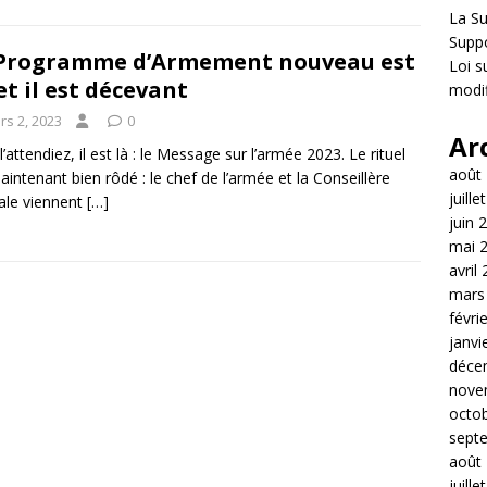
La S
Suppo
Programme d’Armement nouveau est
Loi s
 et il est décevant
modif
rs 2, 2023
0
Ar
l’attendiez, il est là : le Message sur l’armée 2023. Le rituel
août
aintenant bien rôdé : le chef de l’armée et la Conseillère
juille
ale viennent
[…]
juin 
mai 
avril
mars
févri
janvi
déce
nove
octo
sept
août
juille