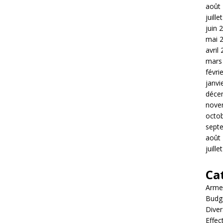
août
juille
juin 
mai 
avril
mars
févri
janvi
déce
nove
octo
sept
août
juille
Ca
Arme
Budg
Diver
Effec