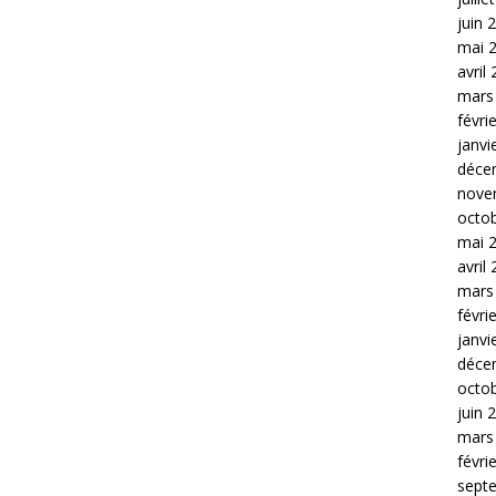
juin 
mai 
avril
mars
févri
janvi
déce
nove
octo
mai 
avril
mars
févri
janvi
déce
octo
juin 
mars
févri
sept