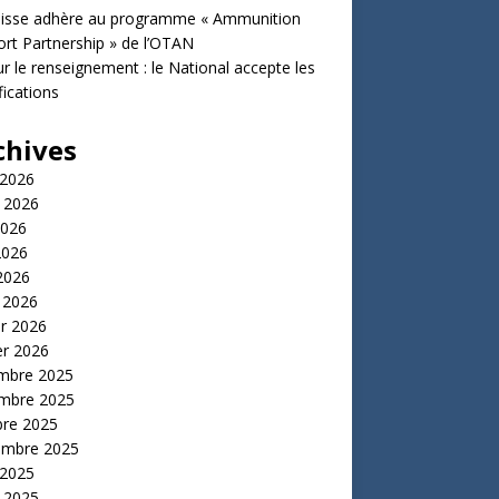
uisse adhère au programme « Ammunition
rt Partnership » de l’OTAN
ur le renseignement : le National accepte les
ications
chives
 2026
t 2026
2026
2026
 2026
 2026
er 2026
er 2026
mbre 2025
mbre 2025
bre 2025
embre 2025
 2025
t 2025