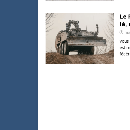
Le 
là,
ma
Vous 
est m
fédér