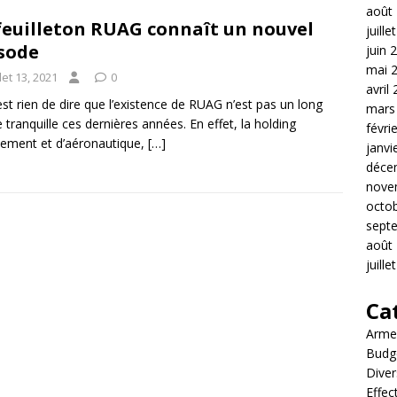
août
feuilleton RUAG connaît un nouvel
juille
sode
juin 
mai 
llet 13, 2021
0
avril
est rien de dire que l’existence de RUAG n’est pas un long
mars
e tranquille ces dernières années. En effet, la holding
févri
ement et d’aéronautique,
[…]
janvi
déce
nove
octo
sept
août
juille
Ca
Arme
Budg
Diver
Effec