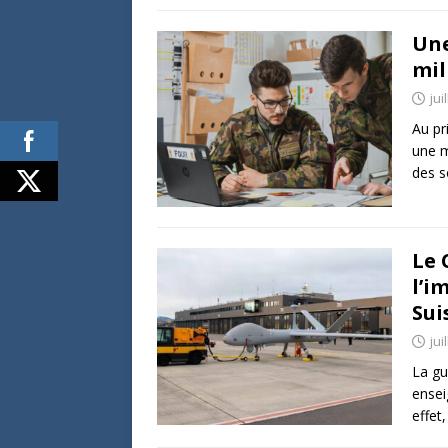
Une
mil
jui
Au pr
une m
des s
Le 
l’i
Sui
jui
La gu
ensei
effet,