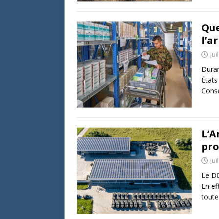
Que
l’a
jui
Duran
États
Conse
L’A
pro
jui
Le DD
En ef
toute