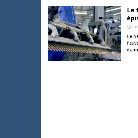
Le 
épi
jui
Ce n’
fleuv
d’arm