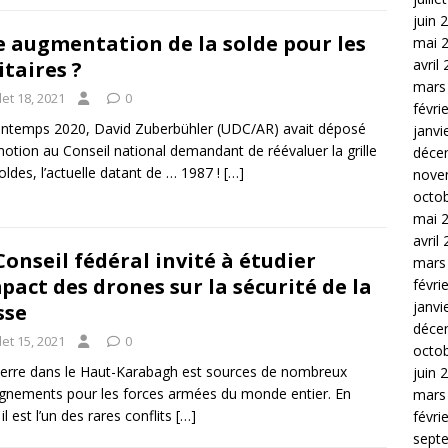
juin 
 augmentation de la solde pour les
mai 
avril
itaires ?
mars
llet 18, 2021
0
févri
intemps 2020, David Zuberbühler (UDC/AR) avait déposé
janvi
otion au Conseil national demandant de réévaluer la grille
déce
oldes, l’actuelle datant de … 1987 !
[…]
nove
octo
mai 
avril
Conseil fédéral invité à étudier
mars
mpact des drones sur la sécurité de la
févri
janvi
sse
déce
llet 15, 2021
0
octo
erre dans le Haut-Karabagh est sources de nombreux
juin 
gnements pour les forces armées du monde entier. En
mars
 il est l’un des rares conflits
[…]
févri
sept