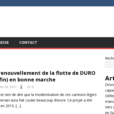
RESSE
CONTACT
Rech
renouvellement de la flotte de DURO
Ar
fin) en bonne marche
Drone
llet 28, 2021
0
capac
est rien de dire que la modernisation de ces camions légers
Défen
terrain aura fait couler beaucoup d’encre. Ce projet a été
manœu
 en 2015,
[…]
Vers 
en Su