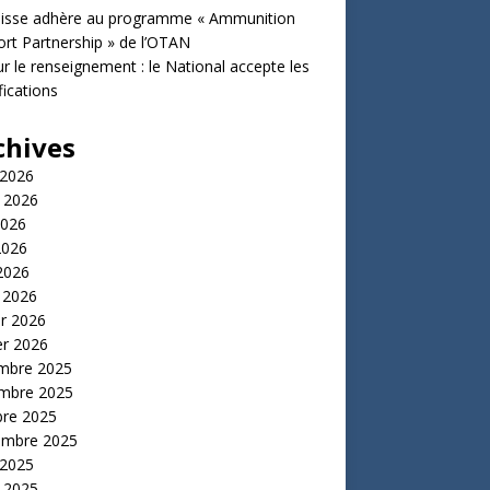
uisse adhère au programme « Ammunition
rt Partnership » de l’OTAN
ur le renseignement : le National accepte les
ications
chives
 2026
t 2026
2026
2026
 2026
 2026
er 2026
er 2026
mbre 2025
mbre 2025
bre 2025
embre 2025
 2025
t 2025