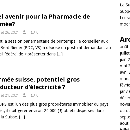
La S
Suppo
l avenir pour la Pharmacie de
Loi s
rmée?
modif
llet 26, 2021
0
Ar
t la session parlementaire de printemps, le conseiller aux
août
 Beat Rieder (PDC, VS) a déposé un postulat demandant au
juille
il fédéral de « présenter dans
[…]
juin 
mai 
avril
rmée suisse, potentiel gros
mars
févri
ducteur d’électricité ?
janvi
llet 21, 2021
0
déce
nove
PS est l’un des plus gros propriétaires immobilier du pays.
octo
fet, il doit gérer environ 24 000 ( !) objets dispersés dans
sept
 la Suisse.
[…]
août
juille