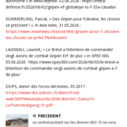
autonome » in
Méta-défense
, 02.06.2026 : https://meta-
defense.fr/2026/06/02/gripen-ef-globaleye-vs-f-35a-canada/
KÜMMERLING, Pascal, « Des Gripen pour l’Ukraine, les choses
se précisent ! », in
Avia news
, 31.05.2026 :
https://www.avianews.ch/post/des-gripen-pour-l-ukraine-
les-choses-se-pr%C3%A9cisent
LAGNEAU, Laurent, « Le Brésil a l’intention de commander
vingt avions de combat Gripen E/F de plus » in
OPEX 360
,
05.06.2026 : https://www.opex360.com/2026/06/05/le-bresil-a-
lintention-de-commander-vingt-avions-de-combat-gripen-e-f-
de-plus/
DDPS,
Avenir des Forces Aériennes
, 05.2017 :
https://www.vbs.admin.ch/dam/fr/sd-
web/5iRYWwukq6cu/Air2030-Bericht-Zukunft-
Luftverteidigung-fr.pdf
PRÉCÉDENT
Le contrat portant sur les drones ADS 15 ne sera