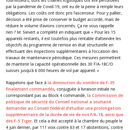
fournisseurs, dont les chaînes logistiques ont été perturbées
par la pandémie de Covid-19, ont eu de la peine à remplir leurs
obligations. Les coûts ont donc pris l’ascenseur. Pour y pallier,
décision a été prise de conserver le budget accordé, mais de
réduire le volume d’avions concernés. Ça ne vous rappelle
rien ? M. Sievert a complété en indiquant que « Pour les 15
appareils restants, il est toutefois plus rentable d’atteindre les
objectifs du programme de remise en état structurelle en
effectuant des inspections supplémentaires à l’occasion des
travaux de maintenance périodique. Ces mesures permettent
de maintenir la capacité opérationnelle des 30 F/A-18C/D
suisses jusqu’à 6 000 heures de vol par appareil. »
Rappelons que face à
la diminution du nombre de F-35
finalement commandés
, conjuguée à livraison initiale ne
correspondant pas au Block 4 commandé,
la Commission de
politique de sécurité du Conseil national a souhaité
demander au Conseil fédéral d’étudier une prolongation
supplémentaire de la durée de vie de nos F/A-18, ainsi que
des F-5 Tiger
. Et cela a été accepté à la chambre du peuple le
4 juin dernier, par 111 voix contre 63 et 17 abstentions, contre