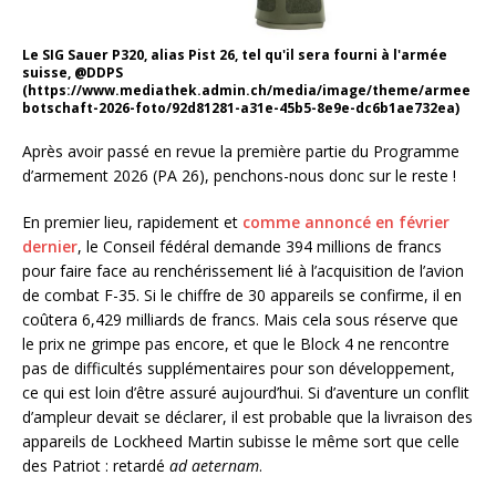
Le SIG Sauer P320, alias Pist 26, tel qu'il sera fourni à l'armée
suisse, @DDPS
(https://www.mediathek.admin.ch/media/image/theme/armee
botschaft-2026-foto/92d81281-a31e-45b5-8e9e-dc6b1ae732ea)
Après avoir passé en revue la première partie du Programme
d’armement 2026 (PA 26), penchons-nous donc sur le reste !
En premier lieu, rapidement et
comme annoncé en février
dernier
, le Conseil fédéral demande 394 millions de francs
pour faire face au renchérissement lié à l’acquisition de l’avion
de combat F-35. Si le chiffre de 30 appareils se confirme, il en
coûtera 6,429 milliards de francs. Mais cela sous réserve que
le prix ne grimpe pas encore, et que le Block 4 ne rencontre
pas de difficultés supplémentaires pour son développement,
ce qui est loin d’être assuré aujourd’hui. Si d’aventure un conflit
d’ampleur devait se déclarer, il est probable que la livraison des
appareils de Lockheed Martin subisse le même sort que celle
des Patriot : retardé
ad aeternam
.