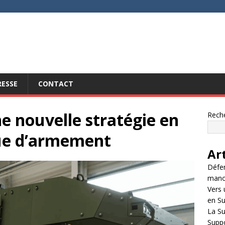
RESSE
CONTACT
e nouvelle stratégie en
Rech
que d’armement
Ar
Défen
manœu
Vers 
en Su
La S
Suppo