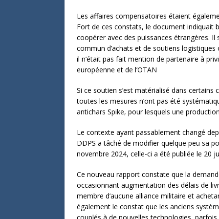
Les affaires compensatoires étaient égalem
Fort de ces constats, le document indiquait b
coopérer avec des puissances étrangères. Il 
commun d’achats et de soutiens logistiques ou
il n’était pas fait mention de partenaire à pr
européenne et de l’OTAN
Si ce soutien s’est matérialisé dans certain
toutes les mesures n’ont pas été systématiq
antichars Spike, pour lesquels une production
Le contexte ayant passablement changé depuis
DDPS a tâché de modifier quelque peu sa pol
novembre 2024, celle-ci a été publiée le 20 ju
Ce nouveau rapport constate que la demande 
occasionnant augmentation des délais de livra
membre d’aucune alliance militaire et achetan
également le constat que les anciens système
couplés à de nouvelles technologies, parfois