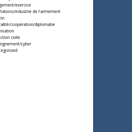
gement/exercice
tations/industrie de l'armement
ion
alité/coopération/diplomatie
isation
ction civile
eignement/cyber
tegorized