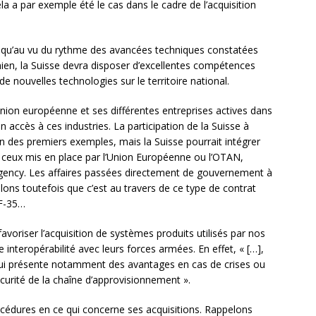
a par exemple été le cas dans le cadre de l’acquisition
e qu’au vu du rythme des avancées techniques constatées
nien, la Suisse devra disposer d’excellentes compétences
e nouvelles technologies sur le territoire national.
l’Union européenne et ses différentes entreprises actives dans
 accès à ces industries. La participation de la Suisse à
 un des premiers exemples, mais la Suisse pourrait intégrer
ceux mis en place par l’Union Européenne ou l’OTAN,
ncy. Les affaires passées directement de gouvernement à
s toutefois que c’est au travers de ce type de contrat
 F-35…
avoriser l’acquisition de systèmes produits utilisés par nos
 interopérabilité avec leurs forces armées. En effet, « […],
 qui présente notamment des avantages en cas de crises ou
curité de la chaîne d’approvisionnement ».
océdures en ce qui concerne ses acquisitions. Rappelons