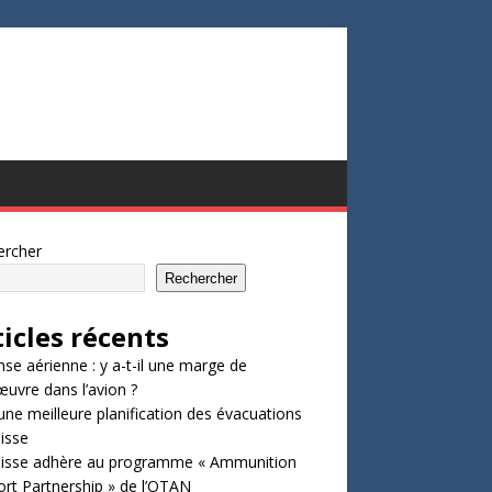
ercher
Rechercher
ticles récents
se aérienne : y a-t-il une marge de
vre dans l’avion ?
une meilleure planification des évacuations
isse
uisse adhère au programme « Ammunition
rt Partnership » de l’OTAN