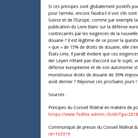
Si ces principes sont globalement positifs pou
pour l’armée, encore faudra-t-il voir s’ils s
Suisse et de l’Europe, comme par exemple la 
publication du Livre blanc sur la défense eur
contrecarrés par les exigences de la nouvelle
douane ? Il est légitime de se poser la quest
« que » de 15% de droits de douane, elle s’en
États-Unis. Il paraît évident que ces exigenc
der Leyen n’étant pas d’accord sur le sujet, v
défense européenne et de son autonomie straté
monstrueux droits de douane de 39% imposés
août dernier ? Réponse ces prochains jours !
Sources :
Principes du Conseil fédéral en matière de 
https://www.fedlex.admin.ch/eli/fga/2018
Communiqué de presse du Conseil fédéral du
id=103319