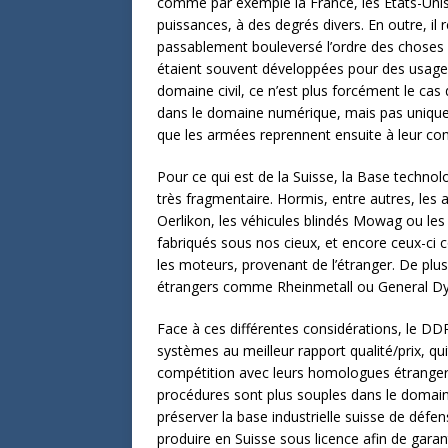
comme par exemple la France, les États-Unis
puissances, à des degrés divers. En outre, il 
passablement bouleversé l’ordre des choses pr
étaient souvent développées pour des usages 
domaine civil, ce n’est plus forcément le cas 
dans le domaine numérique, mais pas uniquem
que les armées reprennent ensuite à leur co
Pour ce qui est de la Suisse, la Base technolo
très fragmentaire. Hormis, entre autres, les
Oerlikon, les véhicules blindés Mowag ou les
fabriqués sous nos cieux, et encore ceux-c
les moteurs, provenant de l’étranger. De pl
étrangers comme Rheinmetall ou General D
Face à ces différentes considérations, le DDP
systèmes au meilleur rapport qualité/prix, qu
compétition avec leurs homologues étrangers,
procédures sont plus souples dans le domain
préserver la base industrielle suisse de défens
produire en Suisse sous licence afin de garan