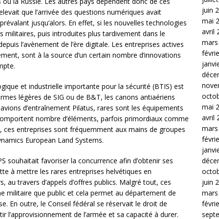
 ou la Russie. Les autres pays dépendent donc de ces
juin 
relevait que l’arrivée des questions numériques avait
mai 
évalant jusqu’alors. En effet, si les nouvelles technologies
avril
militaires, puis introduites plus tardivement dans le
mars
depuis l’avènement de l’ère digitale. Les entreprises actives
févri
ent, sont à la source d’un certain nombre d’innovations
janvi
mpte.
déce
nove
gique et industrielle importante pour la sécurité (BTIS) est
octo
 armes légères de SIG ou de B&T, les canons antiaériens
mai 
 avions d’entraînement Pilatus, rares sont les équipements
avril
i comportent nombre d’éléments, parfois primordiaux comme
mars
us, ces entreprises sont fréquemment aux mains de groupes
févri
ynamics European Land Systems.
janvi
déce
S souhaitait favoriser la concurrence afin d’obtenir ses
octo
itte à mettre les rares entreprises helvétiques en
juin 
 au travers d’appels d’offres publics. Malgré tout, ces
mars
e militaire que public et cela permet au département de
févri
e. En outre, le Conseil fédéral se réservait le droit de
sept
tir l’approvisionnement de l’armée et sa capacité à durer.