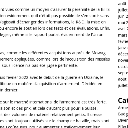
août
ent vues comme un moyen d’assurer la pérennité de la BTIS.
juille
ien évidemment qu’il n’était pas possible de s’en sortir sans
juin 
s’agissait d’échanger des informations, la R&D, la mise en
mai 
 encore le soutien lors des tests et des évaluations. Enfin,
avril
ivilégier, même si le rapport parlait évidemment de l’Union
mars
févri
janvi
s cas, comme les différentes acquisitions auprès de Mowag,
déce
uement appliquées, comme lors de l’acquisition des missiles
nove
 sous licence n’a pas été jugée pertinente.
octo
sept
 février 2022 avec le début de la guerre en Ukraine, le
août
itique en matière d’acquisition d’armement. Décidée en
juille
in dernier.
Ca
sur le marché international de l’armement est très forte,
Arme
ison et des prix, et cela d’autant plus pour la Suisse,
Budg
t des volumes de matériel relativement petits. Il dresse
Diver
s sont toujours utilisés sur le champ de bataille, mais sont
Effec
 peu coûteuses, pour augmenter significativement leur