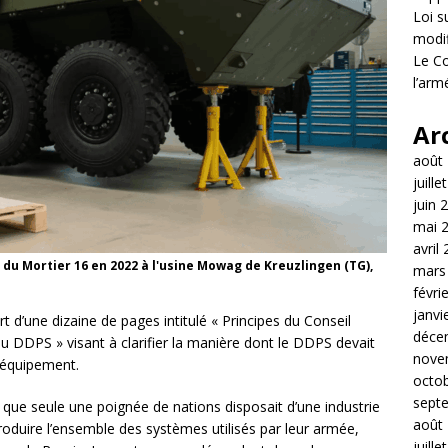
Loi s
modif
Le Co
l’arm
Ar
août
juille
juin 
mai 
avril
 du Mortier 16 en 2022 à l'usine Mowag de Kreuzlingen (TG),
mars
févri
janvi
t d’une dizaine de pages intitulé « Principes du Conseil
déce
u DDPS » visant à clarifier la manière dont le DDPS devait
nove
d’équipement.
octo
sept
 que seule une poignée de nations disposait d’une industrie
août
roduire l’ensemble des systèmes utilisés par leur armée,
juille