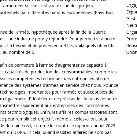
Enga
de l’armement suisse s’est vue exclue des projets
Expor
s potentiels par différentes nations européennes (Pays-Bas,
Gest
Neutr
Organ
fense de l’armée, hypothéquée après la fin de la Guerre
Prote
s et… une industrie pour y répondre. Pour permettre à notre
Rens
t il a besoin et de préserver la BTIS, voilà quels objectifs
Unca
r, au nombre de 5
 afin de permettre à l’armée d’augmenter sa capacité à
r les capacités de production des consommables, comme les
ssi les compétences techniques des entreprises afin de
tenance des systèmes d’armes en service chez nous. Pour ce
les technologies importantes pour l’armée et susceptibles de
ira également d’identifier et de préciser les besoins de notre
 transmettre rapidement aux entreprises des commandes
s technologiques. Enfin, les affaires compensatoires sont
e pour remplir cet objectif, même si celles-ci ont pour
s le domaine civil, comme le montre le rapport annuel 2023
nt du DDPS. Et cela, quand lesdites affaires ne sont pas