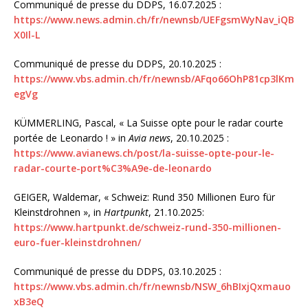
Communiqué de presse du DDPS, 16.07.2025 :
https://www.news.admin.ch/fr/newnsb/UEFgsmWyNav_iQB
X0Il-L
Communiqué de presse du DDPS, 20.10.2025 :
https://www.vbs.admin.ch/fr/newnsb/AFqo66OhP81cp3lKm
egVg
KÜMMERLING, Pascal, « La Suisse opte pour le radar courte
portée de Leonardo ! » in
Avia news
, 20.10.2025 :
https://www.avianews.ch/post/la-suisse-opte-pour-le-
radar-courte-port%C3%A9e-de-leonardo
GEIGER, Waldemar, « Schweiz: Rund 350 Millionen Euro für
Kleinstdrohnen », in
Hartpunkt
, 21.10.2025:
https://www.hartpunkt.de/schweiz-rund-350-millionen-
euro-fuer-kleinstdrohnen/
Communiqué de presse du DDPS, 03.10.2025 :
https://www.vbs.admin.ch/fr/newnsb/NSW_6hBIxjQxmauo
xB3eQ