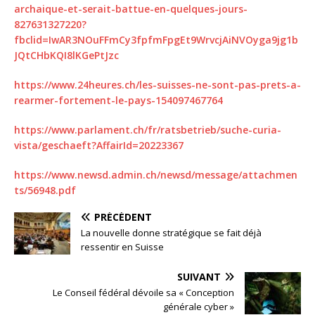
archaique-et-serait-battue-en-quelques-jours-
827631327220?
fbclid=IwAR3NOuFFmCy3fpfmFpgEt9WrvcjAiNVOyga9jg1b
JQtCHbKQI8lKGePtJzc
https://www.24heures.ch/les-suisses-ne-sont-pas-prets-a-
rearmer-fortement-le-pays-154097467764
https://www.parlament.ch/fr/ratsbetrieb/suche-curia-
vista/geschaeft?AffairId=20223367
https://www.newsd.admin.ch/newsd/message/attachmen
ts/56948.pdf
PRÉCÉDENT
La nouvelle donne stratégique se fait déjà
ressentir en Suisse
SUIVANT
Le Conseil fédéral dévoile sa « Conception
générale cyber »