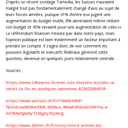
D’après un récent sondage Tamedia, les Suisses n’auraient
malgré tout pas fondamentalement changé d’avis au sujet de
leurs forces armées, puisque 41% d’entre eux jugent une
augmentation du budget inutile, 8% aimeraient même réduire
son budget et 45% seraient pour une augmentation de celui-ci.
Le référendum financier n’existe pas dans notre pays, mais
l’opinion publique est bien évidemment un facteur important à
prendre en compte. Il s’agira donc de voir comment les
pouvoirs législatifs et exécutifs fédéraux géreront cette
question, devenue en quelques jours relativement centrale.
Sources :
https://www.24heures.ch/avec-nos-moyens-actuels-ce-
serait-la-fin-en-quelques-semaines-823625894039
https://www.watson.ch/fr/!166063466?
fbclid=IwAR0KKiPNK-W99oo_4MwKdlGkeDIS967vq-e-
VxYBAMgbMyTl36ghy3tyMvg
https://www.20min.ch/fr/story/notre-armee-est-