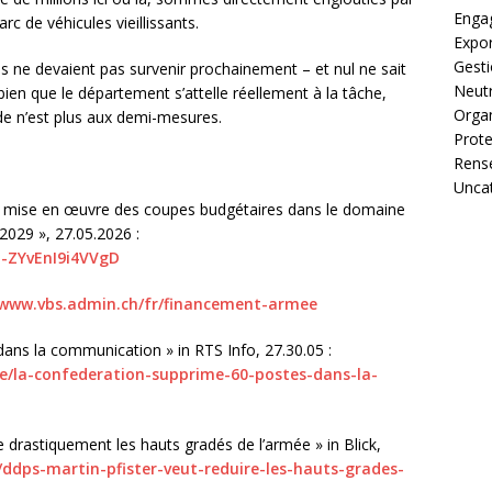
Enga
rc de véhicules vieillissants.
Expor
Gest
 ne devaient pas survenir prochainement – et nul ne sait
Neutr
bien que le département s’attelle réellement à la tâche,
Organ
de n’est plus aux demi-mesures.
Prote
Rens
Unca
t la mise en œuvre des coupes budgétaires dans le domaine
2029 », 27.05.2026 :
u-ZYvEnI9i4VVgD
/www.vbs.admin.ch/fr/financement-armee
ans la communication » in RTS Info, 27.30.05 :
cle/la-confederation-supprime-60-postes-dans-la-
 drastiquement les hauts gradés de l’armée » in Blick,
e/ddps-martin-pfister-veut-reduire-les-hauts-grades-