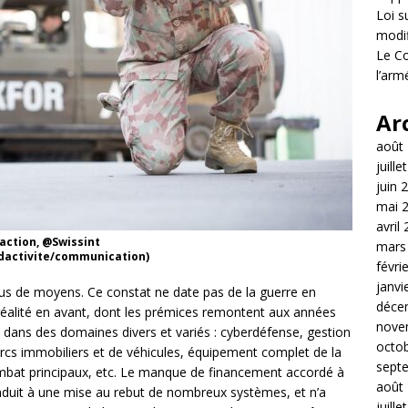
Loi s
modif
Le Co
l’arm
Ar
août
juille
juin 
mai 
avril
 action, @Swissint
mars
dactivite/communication)
févri
janvi
us de moyens. Ce constat ne date pas de la guerre en
déce
e réalité en avant, dont les prémices remontent aux années
nove
 dans des domaines divers et variés : cyberdéfense, gestion
octo
rcs immobiliers et de véhicules, équipement complet de la
sept
bat principaux, etc. Le manque de financement accordé à
août
conduit à une mise au rebut de nombreux systèmes, et n’a
juille