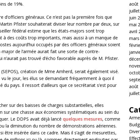
août
oins de 19%.
juille
 d’officiers généraux. Ce n’est pas la première fois que
juin 
Martin Pfister souhaiterait diviser leur nombre par deux, sur
mai 
eiller fédéral estime que les états-majors sont trop
avril
t à des coûts trop importants, mais aussi à un manque de
mars
es postes aujourd’hui occupés par des officiers généraux soient
févri
t-major de l’armée aurait fait une sorte de contre-
janvi
i n’aurait pas trouvé d’écho favorable auprès de M. Pfister.
déce
nove
ité (SEPOS), création de Mme Amherd, serait également visé.
octo
 a vu le jour, les élus se demandant fréquemment à quoi il
sept
é du pays. Il ressort d’ailleurs que ce secrétariat s’est pour
août
juille
er sur des baisses de charges substantielles, elles
Ca
xion sur une chasse aux économies systématiques au sein du
Arme
quer. Le DDPS avait déjà lancé
quelques mesures
, comme
Budg
tie ou la diminution du nombre de démonstrations aériennes.
Diver
i être insérée dans ce cadre. Mais il s’agit de mesurettes,
Effec
 de millions ici ou là, sommes directement englouties par