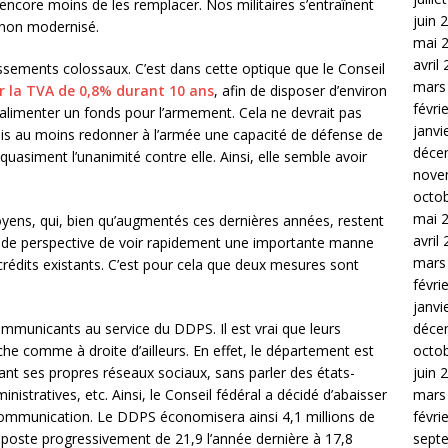
 encore moins de les remplacer. Nos militaires s’entraînent
juin 
 non modernisé.
mai 
avril
tissements colossaux. C’est dans cette optique que le Conseil
mars
 la TVA de 0,8% durant 10 ans
, afin de disposer d’environ
févri
 alimenter un fonds pour l’armement. Cela ne devrait pas
janvi
is au moins redonner à l’armée une capacité de défense de
déce
uasiment l’unanimité contre elle. Ainsi, elle semble avoir
nove
octo
mai 
oyens, qui, bien qu’augmentés ces dernières années, restent
avril
ue de perspective de voir rapidement une importante manne
mars
es crédits existants. C’est pour cela que deux mesures sont
févri
janvi
déce
mmunicants au service du DDPS. Il est vrai que leurs
octo
che comme à droite d’ailleurs. En effet, le département est
juin 
yant ses propres réseaux sociaux, sans parler des états-
mars
nistratives, etc. Ainsi, le Conseil fédéral a décidé d’abaisser
févri
communication. Le DDPS économisera ainsi 4,1 millions de
sept
poste progressivement de 21,9 l’année dernière à 17,8