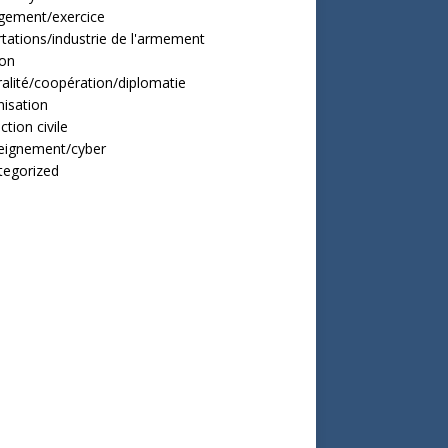
gement/exercice
tations/industrie de l'armement
ion
alité/coopération/diplomatie
isation
ction civile
eignement/cyber
tegorized