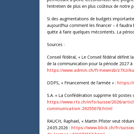
l’entretien de plus en plus coûteux de notre pa
Si des augmentations de budgets importantes
aujourd’hui comment les financer – il faudra 
quitte à faire quelques mécontents. La pério
Sources :
Conseil fédéral, « Le Conseil fédéral défini
de la communication pour la période 2027 à 
https://www.admin.ch/fr/newnsb/z7Xzrk
DDPS, « Financement de l’armée » :
https:/
S.A. « La Confédération supprime 60 postes d
https://www.rts.ch/info/suisse/2026/arti
communication-29255076.html
RAUCH, Raphael, « Martin Pfister veut réduire
24.05.2026 :
https://www.blick.ch/fr/suiss