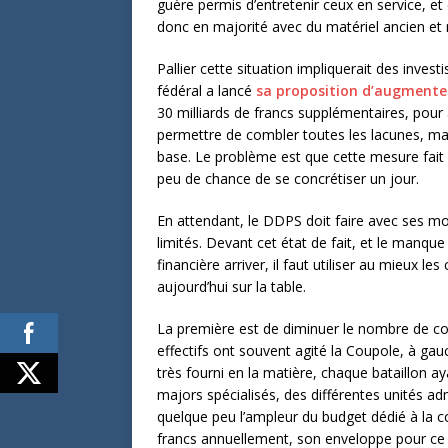
guère permis d’entretenir ceux en service, et
donc en majorité avec du matériel ancien et
Pallier cette situation impliquerait des inves
fédéral a lancé
sa proposition d’augmenter
30 milliards de francs supplémentaires, pour
permettre de combler toutes les lacunes, ma
base. Le problème est que cette mesure fait q
peu de chance de se concrétiser un jour.
En attendant, le DDPS doit faire avec ses m
limités. Devant cet état de fait, et le manq
financière arriver, il faut utiliser au mieux l
aujourd’hui sur la table.
La première est de diminuer le nombre de co
effectifs ont souvent agité la Coupole, à gau
très fourni en la matière, chaque bataillon a
majors spécialisés, des différentes unités admi
quelque peu l’ampleur du budget dédié à la 
francs annuellement, son enveloppe pour ce 