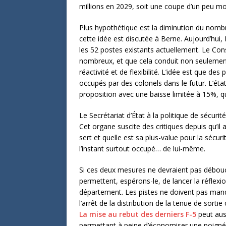
millions en 2029, soit une coupe d’un peu m
Plus hypothétique est la diminution du nombre
cette idée est discutée à Berne. Aujourd’hui, 
les 52 postes existants actuellement. Le Cons
nombreux, et que cela conduit non seulemen
réactivité et de flexibilité. L’idée est que d
occupés par des colonels dans le futur. L’éta
proposition avec une baisse limitée à 15%, qu
Le Secrétariat d’État à la politique de sécur
Cet organe suscite des critiques depuis qu’il
sert et quelle est sa plus-value pour la sécurit
l’instant surtout occupé… de lui-même.
Si ces deux mesures ne devraient pas débouch
permettent, espérons-le, de lancer la réfle
département. Les pistes ne doivent pas man
l’arrêt de la distribution de la tenue de sor
La mise au rebut des derniers F-5
peut auss
permettant à peine d’économiser une poignée