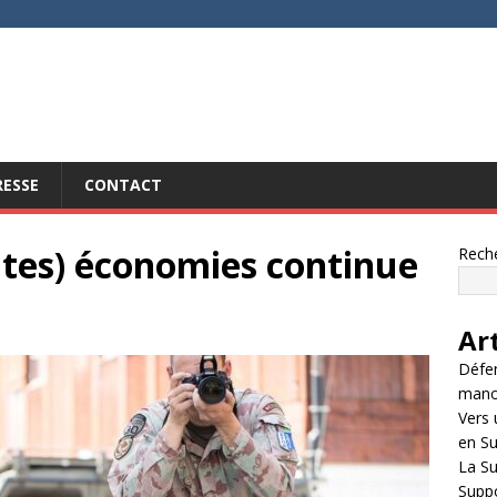
RESSE
CONTACT
ites) économies continue
Rech
Ar
Défen
manœu
Vers 
en Su
La S
Suppo