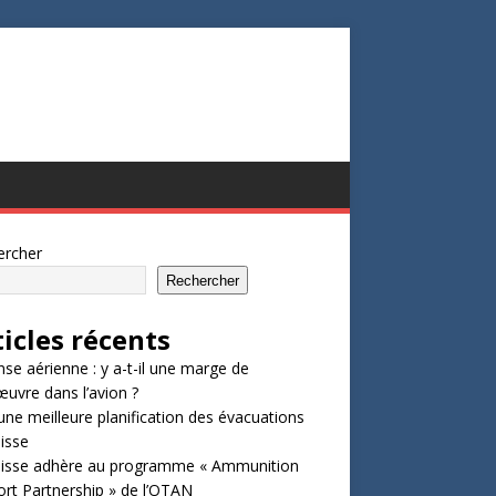
ercher
Rechercher
ticles récents
se aérienne : y a-t-il une marge de
vre dans l’avion ?
une meilleure planification des évacuations
isse
uisse adhère au programme « Ammunition
rt Partnership » de l’OTAN