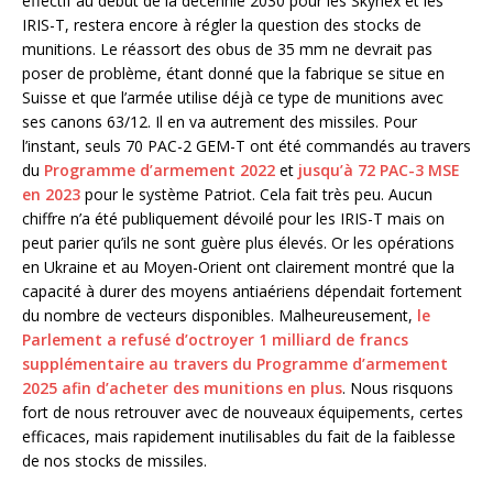
effectif au début de la décennie 2030 pour les Skynex et les
IRIS-T, restera encore à régler la question des stocks de
munitions. Le réassort des obus de 35 mm ne devrait pas
poser de problème, étant donné que la fabrique se situe en
Suisse et que l’armée utilise déjà ce type de munitions avec
ses canons 63/12. Il en va autrement des missiles. Pour
l’instant, seuls 70 PAC-2 GEM-T ont été commandés au travers
du
Programme d’armement 2022
et
jusqu’à 72 PAC-3 MSE
en 2023
pour le système Patriot. Cela fait très peu. Aucun
chiffre n’a été publiquement dévoilé pour les IRIS-T mais on
peut parier qu’ils ne sont guère plus élevés. Or les opérations
en Ukraine et au Moyen-Orient ont clairement montré que la
capacité à durer des moyens antiaériens dépendait fortement
du nombre de vecteurs disponibles. Malheureusement,
le
Parlement a refusé d’octroyer 1 milliard de francs
supplémentaire au travers du Programme d’armement
2025 afin d’acheter des munitions en plus
. Nous risquons
fort de nous retrouver avec de nouveaux équipements, certes
efficaces, mais rapidement inutilisables du fait de la faiblesse
de nos stocks de missiles.