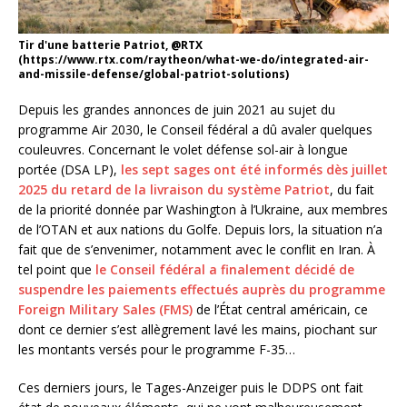
Tir d'une batterie Patriot, @RTX
(https://www.rtx.com/raytheon/what-we-do/integrated-air-
and-missile-defense/global-patriot-solutions)
Depuis les grandes annonces de juin 2021 au sujet du
programme Air 2030, le Conseil fédéral a dû avaler quelques
couleuvres. Concernant le volet défense sol-air à longue
portée (DSA LP),
les sept sages ont été informés dès juillet
2025 du retard de la livraison du système Patriot
, du fait
de la priorité donnée par Washington à l’Ukraine, aux membres
de l’OTAN et aux nations du Golfe. Depuis lors, la situation n’a
fait que de s’envenimer, notamment avec le conflit en Iran. À
tel point que
le Conseil fédéral a finalement décidé de
suspendre les paiements effectués auprès du programme
Foreign Military Sales (FMS)
de l’État central américain, ce
dont ce dernier s’est allègrement lavé les mains, piochant sur
les montants versés pour le programme F-35…
Ces derniers jours, le Tages-Anzeiger puis le DDPS ont fait