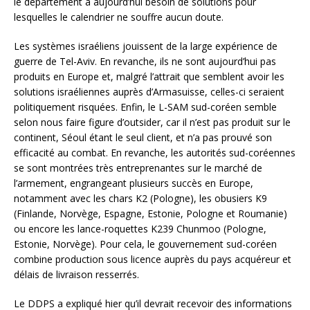
le département a aujourd’hui besoin de solutions pour
lesquelles le calendrier ne souffre aucun doute.
Les systèmes israéliens jouissent de la large expérience de
guerre de Tel-Aviv. En revanche, ils ne sont aujourd’hui pas
produits en Europe et, malgré l’attrait que semblent avoir les
solutions israéliennes auprès d’Armasuisse, celles-ci seraient
politiquement risquées. Enfin, le L-SAM sud-coréen semble
selon nous faire figure d’outsider, car il n’est pas produit sur le
continent, Séoul étant le seul client, et n’a pas prouvé son
efficacité au combat. En revanche, les autorités sud-coréennes
se sont montrées très entreprenantes sur le marché de
l’armement, engrangeant plusieurs succès en Europe,
notamment avec les chars K2 (Pologne), les obusiers K9
(Finlande, Norvège, Espagne, Estonie, Pologne et Roumanie)
ou encore les lance-roquettes K239 Chunmoo (Pologne,
Estonie, Norvège). Pour cela, le gouvernement sud-coréen
combine production sous licence auprès du pays acquéreur et
délais de livraison resserrés.
Le DDPS a expliqué hier qu’il devrait recevoir des informations