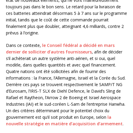
état de nouveaux éléments, qui ne vont malheureusement
toujours pas dans le bon sens. Le retard pour la livraison de
ces batteries atteindrait désormais 5 à 7 ans sur le programme
initial, tandis que le coût de cette commande pourrait
finalement plus que doubler, atteignant 4,6 milliards, contre 2
prévus à l’origine.
Dans ce contexte,
le Conseil fédéral a décidé en mars
dernier de solliciter d’autres fournisseurs
, afin de décider
s’il achèterait un autre système anti-aérien, et si oui, quel
modèle, dans quelles quantités et avec quel financement.
Quatre nations ont été sollicitées afin de fournir des
informations : la France, l’Allemagne, Israël et la Corée du Sud.
Derrière ces pays se trouvent respectivement le SAMP/T NG
d’Eurosam, l’IRIS-T SLX de Diehl Defence, le David’s Sling de
Rafael et Raytheon, l’Arrow 2 de Boeing et Israel Aerospace
Industries (IAI) et le sud-coréen L-Sam de l’entreprise Hanwha.
Un des critères déterminant pour le potentiel choix du
gouvernement est qu’il soit produit en Europe, selon
la
nouvelle stratégie en matière d’acquisition d’armement
.