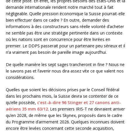
de cette piste. En effet, les propres besoins des États-Unis et la
demande internationale rendent notre marché tout à fait
négligeable. Quelle pression économique la Suisse pourrait-elle
bien effectuer dans ce cadre ? En outre, demander des
informations à des constructeurs sans réelle volonté d’acheter
ne semble pas être une stratégie pertinente dans un contexte
où les nations sont en concurrence pour être livrées en
premier. Le DDPS passerait pour un partenaire peu sérieux et il
n’a vraiment pas besoin de pareille image aujourd’hui.
De quelle manière les sept sages trancheront in fine ? Nous ne
le savons pas et l’avenir nous dira assez vite ce que valent nos
considérations.
Quelles que soient les décisions prises par le Conseil fédéral
dans les prochains mois, la Suisse devra se contenter de ce
qu’elle possède,
c’est-à-dire 96 Stinger et 27 canons anti-
aériens 35 mm 63/12
. Les premiers IRIS-T ne devraient arriver
qu’en 2028, de même que les Skynex, proposés dans le cadre
du Programme d’armement 2026. Quelques inconnues doivent
encore être levées concernant cette seconde acquisition,