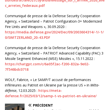
bundesrat/aNOztC0y6hb8/Message_sur_l_armee_2026_ave
c_arretes_federaux.pdf
Communiqué de presse de la Defense Security Cooperation
Agency, « Switzerland – Patriot Configuration-3+ Modernized
Fire Units and Weapons », 30.09.2020 :
https://media.defense.gov/2024/Dec/09/2003604314/-1/-1/
0/SWITZERLAND_20-43.PDF
Communiqué de presse de la Defense Security Cooperation
Agency, « Switzerland – PATRIOT Advanced Capability (PAC) 3
Missile Segment Enhanced (MSE) Missiles », 15.11.2022 :
https://chatgpt.com/c/6a05f2ac-f200-832a-9e02-
7f546bdc0718
WOLF, Fabrice, « Le SAMP/T accusé de performances
inférieures au Patriot en Ukraine par la presse US » in
Méta-
défense
, 12.03.2025 :
https://meta-
defense.fr/2025/03/12/samp-t-vs-patriot-en-ukraine/
PRÉCÉDENT