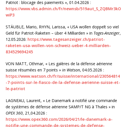
Patriot : blocage des paiements », 01.04.2026 :
https://www.vbs.admin.ch/fr/newnsb/519aut_S_ZQBMr3kO
wiP3
STÄUBLE, Mario, RHYN, Larissa, « USA wollen doppelt so viel
Geld für Patriot-Raketen – über 4 Milliarden » in
Tages-Anzeiger
,
12.05.2026:
https://www.tagesanzeiger.ch/patriot-
raketen-usa-wollen-von-schweiz-ueber-4-milliarden-
834529694245
VON MATT, Othmar, « Les galères de la défense aérienne
suisse résumées en 7 points »
in Watson
, 04.05.2026 :
https://www.watson.ch/fr/suisse/international/230564814
-7-points-sur-le-fiasco-de-la-defense-aerienne-suisse-et-
le-patriot
LAGNEAU, Laurent, « Le Danemark a notifié une commande
de systèmes de défense aérienne SAMP/T NG à Thales » in
OPEX 360
, 21,04.2026 :
https://www.opex360.com/2026/04/21/le-danemark-a-
notifie-une-commande-de-systemes-de-defense-