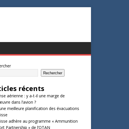
ercher
Rechercher
ticles récents
se aérienne : y a-t-il une marge de
vre dans l’avion ?
une meilleure planification des évacuations
isse
uisse adhère au programme « Ammunition
rt Partnership » de l’OTAN