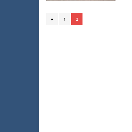
«
1
2