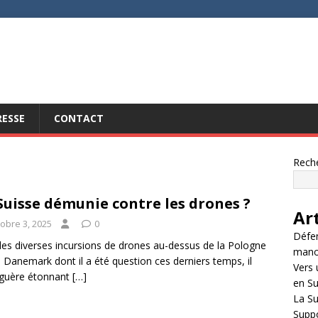
RESSE
CONTACT
Rech
Suisse démunie contre les drones ?
Ar
tobre 3, 2025
0
Défen
les diverses incursions de drones au-dessus de la Pologne
manœu
 Danemark dont il a été question ces derniers temps, il
Vers 
 guère étonnant
[…]
en Su
La S
Suppo