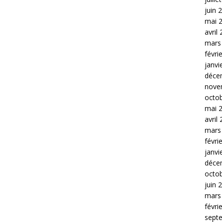
juin 
mai 
avril
mars
févri
janvi
déce
nove
octo
mai 
avril
mars
févri
janvi
déce
octo
juin 
mars
févri
sept