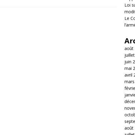
Loi s
modif
Le Co
l’arm
Ar
août
juille
juin 
mai 
avril
mars
févri
janvi
déce
nove
octo
sept
août
juille