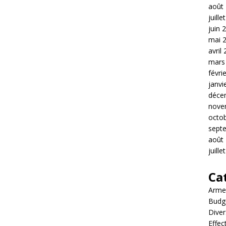
août
juille
juin 
mai 
avril
mars
févri
janvi
déce
nove
octo
sept
août
juille
Ca
Arme
Budg
Diver
Effec